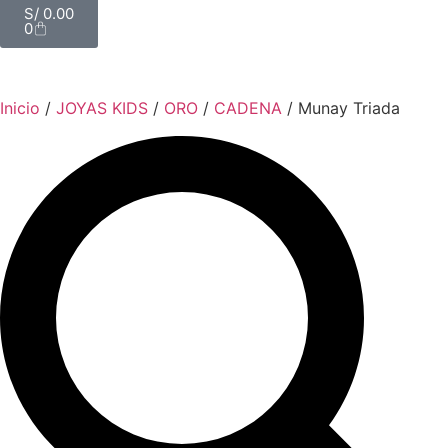
S/
0.00
0
Inicio
/
JOYAS KIDS
/
ORO
/
CADENA
/ Munay Triada