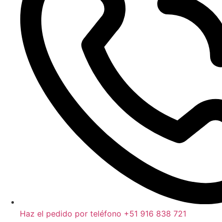
Haz el pedido por teléfono +51 916 838 721